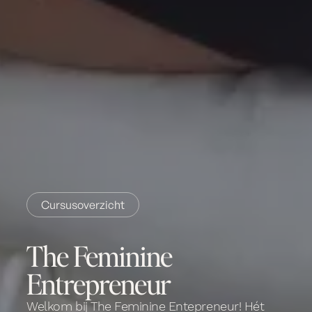
Cursusoverzicht
The Feminine
Entrepreneur
Welkom bij The Feminine Entepreneur! Hét