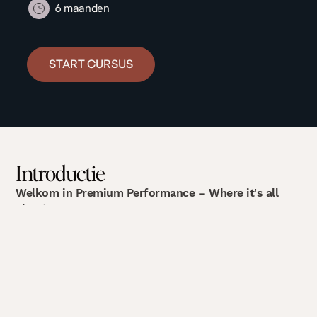
6 maanden
START CURSUS
Introductie
Welkom in Premium Performance – Where it's all
about you.
Vanaf nu zet je een hele belangrijke stap in het
ondernemerschap. Je hebt gekozen voor een strategie
die niet alleen je bedrijf laat groeien, maar ook jouw
vrouwelijke energie centraal stelt. Dit is het begin van
een realiteit waarin je met moeiteloze flow en strategie
gaat bouwen aan een succesvol bedrijf, zonder in te